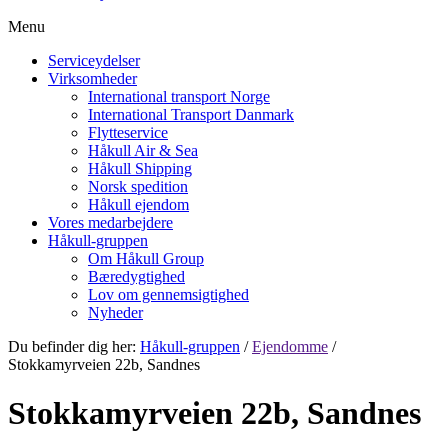
Menu
Serviceydelser
Virksomheder
International transport Norge
International Transport Danmark
Flytteservice
Håkull Air & Sea
Håkull Shipping
Norsk spedition
Håkull ejendom
Vores medarbejdere
Håkull-gruppen
Om Håkull Group
Bæredygtighed
Lov om gennemsigtighed
Nyheder
Du befinder dig her:
Håkull-gruppen
/
Ejendomme
/
Stokkamyrveien 22b, Sandnes
Stokkamyrveien 22b, Sandnes