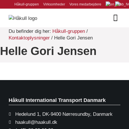
Håkull-gruppen
Virksomheder
Vores medarbejdere
Vilkår og betingelser
Du befinder dig her:
Håkull-gruppen
/
Kontaktoplysninger
/ Helle Gori Jensen
Helle Gori Jensen
Håkull International Transport Danmark
Hedelund 1, DK-9400 Nørresundby, Danmark
haakull@haakull.dk