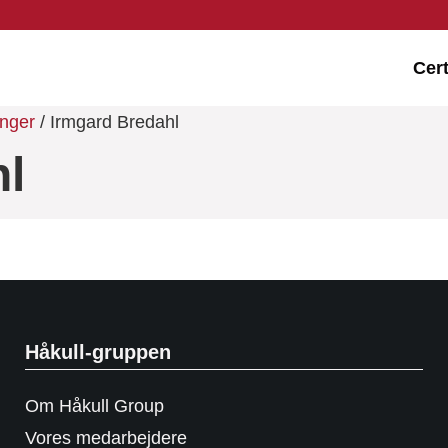
Cert
inger
/ Irmgard Bredahl
hl
Håkull-gruppen
Om Håkull Group
Vores medarbejdere