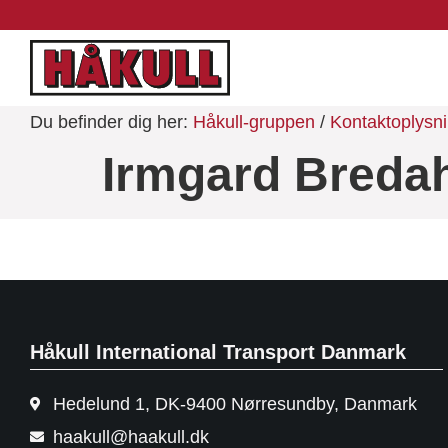
Du befinder dig her:
Håkull-gruppen
/
Kontaktoplysn
Irmgard Breda
Håkull International Transport Danmark
Hedelund 1, DK-9400 Nørresundby, Danmark
haakull@haakull.dk