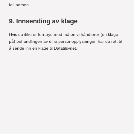
feil person.
9. Innsending av klage
Hvis du ikke er fornøyd med måten vi håndterer (en klage
på) behandlingen av dine personopplysninger, har du rett til
å sende inn en klage til Datatilsynet.
10. Kontaktdetaljer
Håkull AS
Stokkamyrveien 22
4313 SANDNES
Norge
Nettsted:
https://haakull.no
E-post: haakull@haakull.no
Phone number: (+47) 51 63 60 60