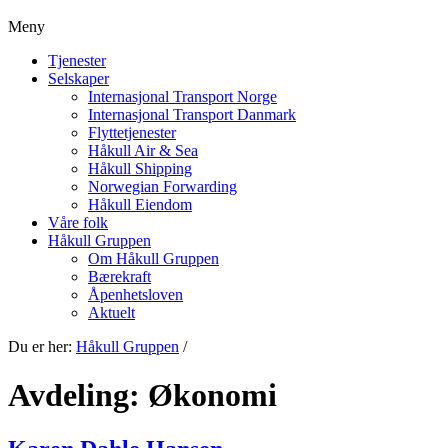
Meny
Tjenester
Selskaper
Internasjonal Transport Norge
Internasjonal Transport Danmark
Flyttetjenester
Håkull Air & Sea
Håkull Shipping
Norwegian Forwarding
Håkull Eiendom
Våre folk
Håkull Gruppen
Om Håkull Gruppen
Bærekraft
Åpenhetsloven
Aktuelt
Du er her:
Håkull Gruppen
/
Avdeling:
Økonomi