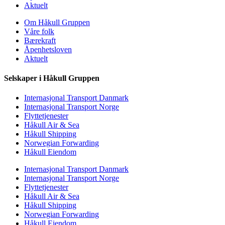
Aktuelt
Om Håkull Gruppen
Våre folk
Bærekraft
Åpenhetsloven
Aktuelt
Selskaper i Håkull Gruppen
Internasjonal Transport Danmark
Internasjonal Transport Norge
Flyttetjenester
Håkull Air & Sea
Håkull Shipping
Norwegian Forwarding
Håkull Eiendom
Internasjonal Transport Danmark
Internasjonal Transport Norge
Flyttetjenester
Håkull Air & Sea
Håkull Shipping
Norwegian Forwarding
Håkull Eiendom