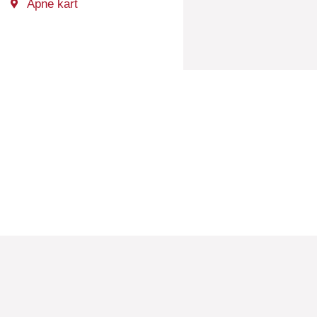
Åpne kart
Nørresundby, Danmark
Størrelse 33 da, ledig ca 10 da.